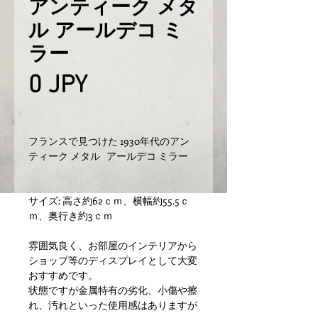
アンティーク メタ
ル アールデコ ミ
ラー
Prix
0 JPY
フランスで見つけた 1930年代のアン
ティーク メタル   アールデコ ミラー
サイズ: 高さ約62ｃｍ、横幅約55.5ｃ
ｍ、奥行き約3ｃｍ
雰囲気良く、お部屋のインテリアから
ショップ等のディスプレイとして大変
おすすめです。
状態ですが金属特有の劣化、小傷や擦
れ、汚れといった使用感はありますが