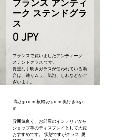
フランス アンティ
ーク ステンドグラ
ス
Prix
0 JPY
フランスで買いましたアンティーク 
ステンドグラス です。
貴重な手吹きガラスが使われている場
合は、練りムラ、気泡、しわなどがご
ざいます。   
 高さ30ｃｍ 横幅97.5ｃｍ 奥行き0.5ｃ
ｍ    
雰囲気良く、お部屋のインテリアから
ショップ等のディスプレイとして大変
おすすめです。 状態ですがグラス  属