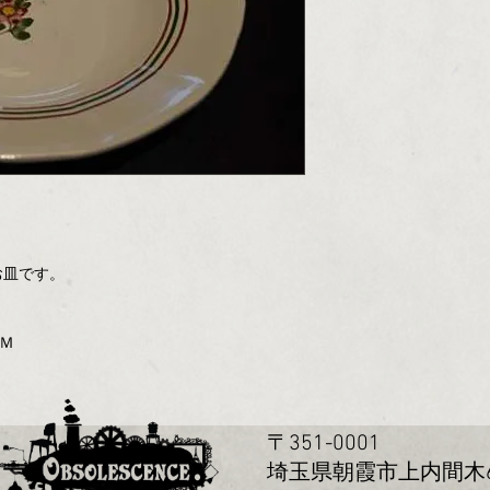
お皿です。
ＣＭ
〒351-0001
玉県朝霞市上内間木655