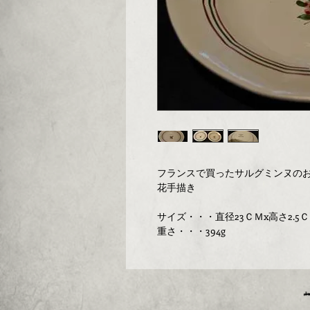
フランスで買ったサルグミンヌの
花手描き
サイズ・・・直径23ＣＭx高さ2.5
重さ・・・394g
埼