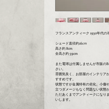
フランスアンティーク 1930年代
シェード直径約16cｍ
高さ約 8cm
全高さ約 59cm
また電球は付属しませんが市販のB
さい。
雰囲気良く、お部屋のインテリア
すすめです。
状態ですが金属特有の劣化、小傷
立つダメージもなく問題ない状態
ただあくまでアンティークになり
いします。