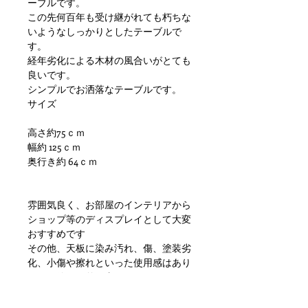
ーブルです。
この先何百年も受け継がれても朽ちな
いようなしっかりとしたテーブルで
す。
経年劣化による木材の風合いがとても
良いです。
シンプルでお洒落なテーブルです。
サイズ
高さ約75ｃｍ
幅約 125ｃｍ
奥行き約 64ｃｍ
雰囲気良く、お部屋のインテリアから
ショップ等のディスプレイとして大変
おすすめです
その他、天板に染み汚れ、傷、塗装劣
化、小傷や擦れといった使用感はあり
ますが使用に差し支えがでるような目
立つダメージもなく問題ない状態かと
思います。