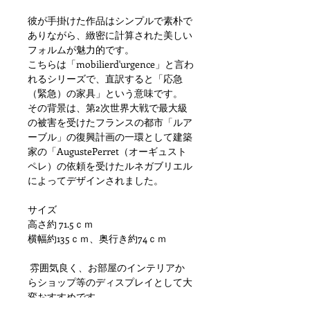
彼が手掛けた作品はシンプルで素朴で
ありながら、緻密に計算された美しい
フォルムが魅力的です。
こちらは「mobilierd'urgence」と言わ
れるシリーズで、直訳すると「応急
（緊急）の家具」という意味です。
その背景は、第2次世界大戦で最大級
の被害を受けたフランスの都市「ルア
ーブル」の復興計画の一環として建築
家の「AugustePerret（オーギュスト
ペレ）の依頼を受けたルネガブリエル
によってデザインされました。
サイズ
高さ約 71.5ｃｍ
横幅約135ｃｍ、奥行き約74ｃｍ
雰囲気良く、お部屋のインテリアか
らショップ等のディスプレイとして大
変おすすめです。