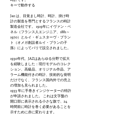
キーで動作する
Jaz は、目覚まし時計、時計、掛け時
計の製造を専門とするフランスの時計
製造会社です。 1919年にイヴァン・ベ
ネル（フランス人エンジニア、1881～
1970）とルイ・ギュスターヴ・ブラン
ト（オメガ創設者ルイ・ブランの子
孫）によってパリで設立されました。
1930年代、JAZはあらゆる分野で拡大
を経験しました：現行モデルのコレク
ション、高級品、オリジナル作品、ア
ラーム機能付きの時計、技術的な発明
だけでなく、フランス国内外での売上
の増加も見られました。
1933 年に手巻きインジケーターの特許
が申請されました。 これは文字盤の
開口部に表示される小さな旗で、24
時間前に時計を巻く必要があることを
示すために赤に変わります。