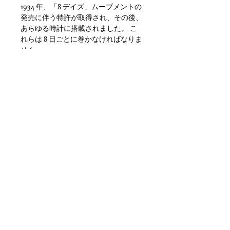
1934 年、「8 デイズ」ムーブメントの
発売に伴う特許が取得され、その後、
あらゆる時計に搭載されました。 こ
れらは 8 日ごとに巻かなければなりま
せん。
時計は動きます。
サイズ: 高さ約23ｃｍ、横幅約23ｃ
ｍ、奥行き約6ｃｍ
年代：1935年
その他、錆等の金属劣化、小傷や擦
れ、汚れといった使用感はありますが
使用に差し支えがでるような目立つダ
メージもなく問題ない状態かと思いま
す。ただあくまでアンティークになり
ますのでご理解いただける方のご購入
をお願いします。