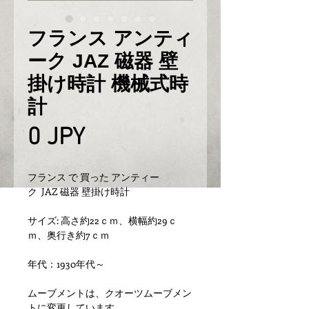
フランス アンティ
ーク JAZ 磁器 壁
掛け時計 機械式時
計
Prix
0 JPY
フランス で 買った アンティー
ク JAZ 磁器 壁掛け時計
サイズ: 高さ約22ｃｍ、横幅約29ｃ
ｍ、奥行き約7ｃｍ
年代：1930年代～
ムーブメントは、クオーツムーブメン
トに変更しています。