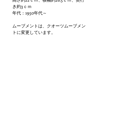
き約3ｃｍ
年代：1950年代～
ムーブメントは、クオーツムーブメン
トに変更しています。
その他、錆等の金属劣化、小傷や擦
れ、汚れといった使用感はありますが
使用に差し支えがでるような目立つダ
メージもなく問題ない状態かと思いま
す。ただあくまでアンティークになり
ますのでご理解いただける方のご購入
をお願いします。