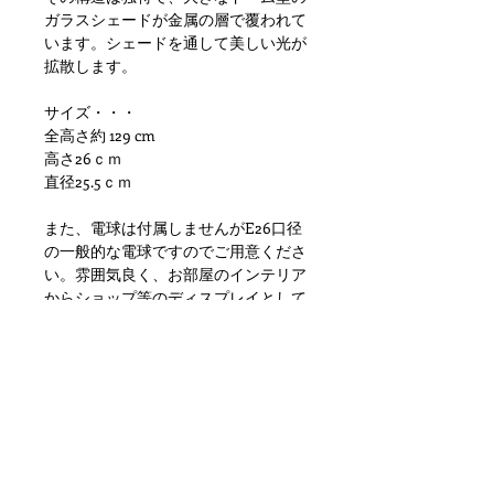
ガラスシェードが金属の層で覆われて
います。シェードを通して美しい光が
拡散します。
サイズ・・・
全高さ約 129 cm
高さ26ｃｍ
直径25.5ｃｍ
また、電球は付属しませんがE26口径
の一般的な電球ですのでご用意くださ
い。雰囲気良く、お部屋のインテリア
からショップ等のディスプレイとして
大変おすすめです。
状態ですが、メタル部分に金属劣化や
錆、塗装剥がれ、シェードに小傷や擦
れ、汚れ等の使用感はありますが雰囲
気を損なう様な目立つダメージもなく
問題ない状態かと思います。
ただあくまでアンティークになります
のでご理解いただける方のご購入をお