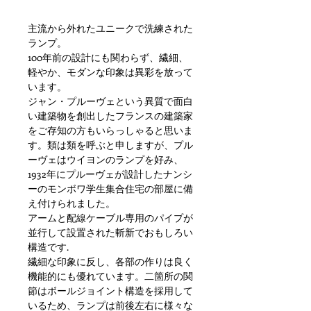
主流から外れたユニークで洗練された
ランプ。
100年前の設計にも関わらず、繊細、
軽やか、モダンな印象は異彩を放って
います。
ジャン・プルーヴェという異質で面白
い建築物を創出したフランスの建築家
をご存知の方もいらっしゃると思いま
す。類は類を呼ぶと申しますが、プル
ーヴェはウイヨンのランプを好み、
1932年にプルーヴェが設計したナンシ
ーのモンボワ学生集合住宅の部屋に備
え付けられました。
アームと配線ケーブル専用のパイプが
並行して設置された斬新でおもしろい
構造です.
繊細な印象に反し、各部の作りは良く
機能的にも優れています。二箇所の関
節はボールジョイント構造を採用して
いるため、ランプは前後左右に様々な