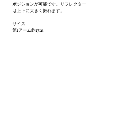
ポジションが可能です。リフレクター
は上下に大きく振れます。
サイズ
第1アーム約17m
第2アーム約36cm
シェードの直径約21.5cm
また、電球は付属しませんがB22口径
の一般的な電球ですのでご用意くださ
い。雰囲気良く、お部屋のインテリア
からショップ等のディスプレイとして
大変おすすめです。状態ですが、メタ
ル部分に金属劣化や錆、塗装剥がれ、
シェードに小傷や擦れ、汚れ等の使用
感はありますが雰囲気を損なう様な目
立つダメージもなく問題ない状態かと
思います。ただあくまでアンティーク
になりますのでご理解いただける方の
ご購入をお願いします。