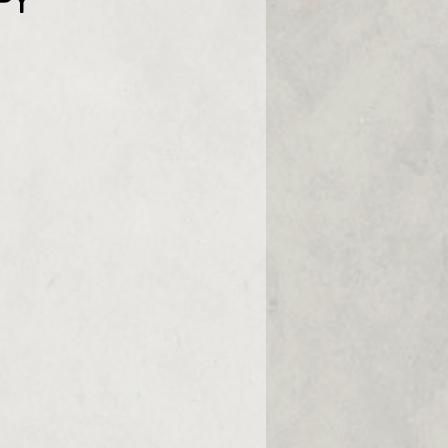
Prix
PY