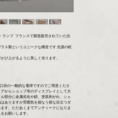
ト・ランプ フランスで製造販売されていた比
ラス製というユニークな構造です 光源の眩
浮かび上がるように美しく光ります。
6口径の一般的な電球ですのでご用意くださ
リアからショップ等のディスプレイとして大
タル部分に金属劣化や錆、塗装剥がれ、シェ
感はありますが雰囲気を損なう様な目立つダ
います。ただあくまでアンティークになりま
入をお願いします。