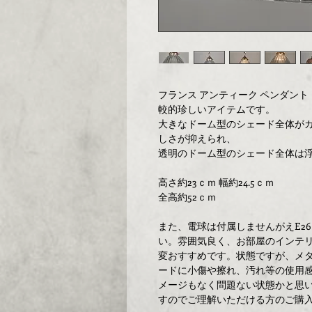
フランス アンティーク ペンダン
較的珍しいアイテムです。
大きなドーム型のシェード全体がガ
しさが抑えられ、
透明のドーム型のシェード全体は
高さ約23ｃｍ 幅約24.5ｃｍ
全高約52ｃｍ
また、電球は付属しませんがえE2
い。雰囲気良く、お部屋のインテ
変おすすめです。状態ですが、メ
ードに小傷や擦れ、汚れ等の使用
メージもなく問題ない状態かと思
すのでご理解いただける方のご購