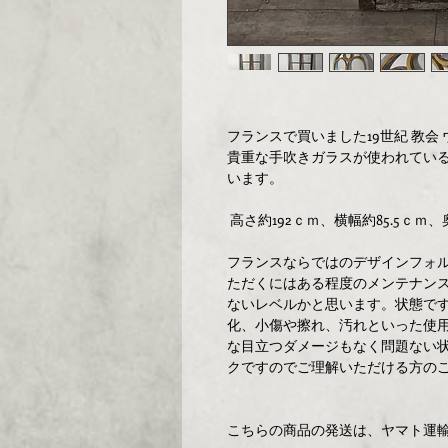
フランスで買いました19世紀 教会
貴重な手吹きガラスが使われてい
います。
高さ約192ｃｍ、横幅約85.5ｃｍ、
フランスならではのデザインフォ
ただくにはある程度のメンテナン
ないレベルかと思います。状態で
化、小傷や擦れ、汚れといった使
な目立つダメージもなく問題ない
クですのでご理解いただける方の
こちらの商品の発送は、ヤマト運輸