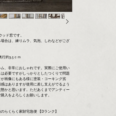
 ウッド窓です。
る場合は、練りムラ、気泡、しわなどがござ
奥行約3.5ｃｍ
ルム、非常におしゃれです。実際にご使用い
スは必要ですがしっかりとしたつくりで問題
すが画像にもある様に塗装・コーキング劣
用感はありますが使用に差し支えがでるよう
状態かと思います。ただあくまでアンティー
ご購入をよろしくお願いします。
のらくらく家財宅急便 【Dランク】