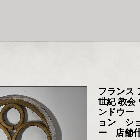
フランス 
世紀 教会
ンドウー
ョン シ
ー 店舗什