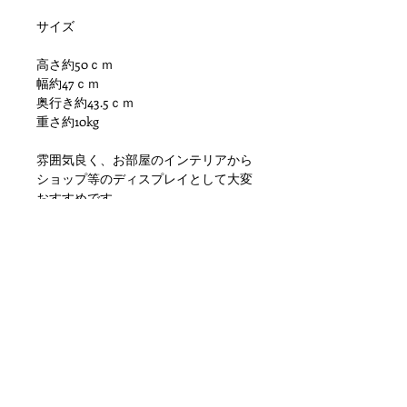
サイズ
高さ約50ｃｍ
幅約47ｃｍ
奥行き約43.5ｃｍ
重さ約10kg
雰囲気良く、お部屋のインテリアから
ショップ等のディスプレイとして大変
おすすめです
その他、天板に染み汚れ、傷、塗装劣
化、小傷や擦れといった使用感はあり
ますが使用に差し支えがでるような目
立つダメージもなく問題ない状態かと
思います。
ただあくまでアンティークになります
のでご理解いただける方のご購入をお
願いします。