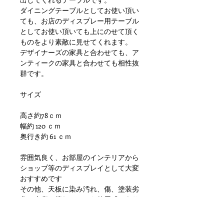
ダイニングテーブルとしてお使い頂い
ても、お店のディスプレー用テーブル
としてお使い頂いても上にのせて頂く
ものをより素敵に見せてくれます。
デザイナーズの家具と合わせても、ア
ンティークの家具と合わせても相性抜
群です。
サイズ
高さ約78ｃｍ
幅約 120 ｃｍ
奥行き約 61 ｃｍ
雰囲気良く、お部屋のインテリアから
ショップ等のディスプレイとして大変
おすすめです
その他、天板に染み汚れ、傷、塗装劣
化、小傷や擦れといった使用感はあり
ますが使用に差し支えがでるような目
立つダメージもなく問題ない状態かと