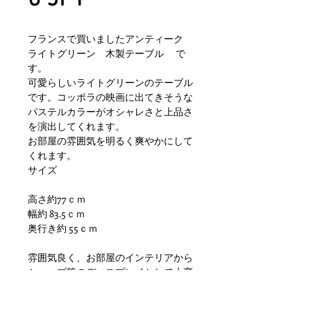
フランスで買いましたアンティーク
ライトグリーン 木製テーブル で
す。
可愛らしいライトグリーンのテーブル
です。コッポラの映画に出てきそうな
パステルカラーがオシャレさと上品さ
を演出してくれます。
お部屋の雰囲気を明るく爽やかにして
くれます。
サイズ
高さ約77ｃｍ
幅約 83.5ｃｍ
奥行き約 55ｃｍ
雰囲気良く、お部屋のインテリアから
ショップ等のディスプレイとして大変
おすすめです
その他、天板に染み汚れ、傷、塗装劣