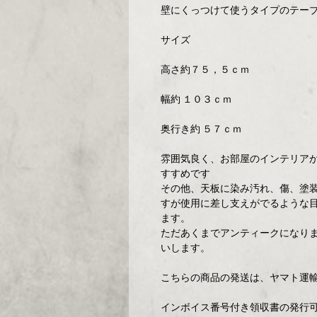
壁にくっつけて使うタイプのテー
サイズ
高さ約７５，５ｃｍ
幅約 １０３ｃｍ
奥行き約 ５７ｃｍ
雰囲気良く、お部屋のインテリア
すすめです
その他、天板に染み汚れ、傷、塗
すが使用に差し支えがでるような
ます。
ただあくまでアンティークになり
いします。
こちらの商品の発送は、ヤマト運輸
インボイス番号付き領収書の発行可