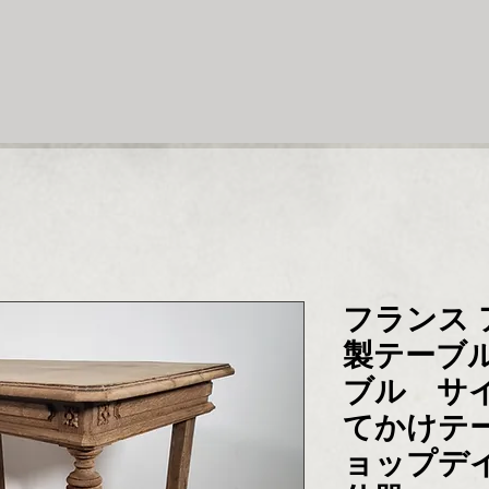
フランス 
製テーブ
ブル サ
てかけテ
ョップデ