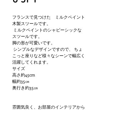
フランスで見つけた ミルクペイント
木製スツールです。
ミルクペイントのシャビーシックな
スツールです。
脚の形が可愛いです。
シンプルなデザインですので、 ちょ
こっと座りなど様々なシーンで幅広く
活躍してくれます。
サイズ
高さ約45cm
幅約35㎝
奥行き約35㎝
雰囲気良く、お部屋のインテリアから
ショップ等のディスプレイとして大変
おすすめです。
状態ですが小傷や擦れ、汚れといった
使用感はありますが使用に差し支えが