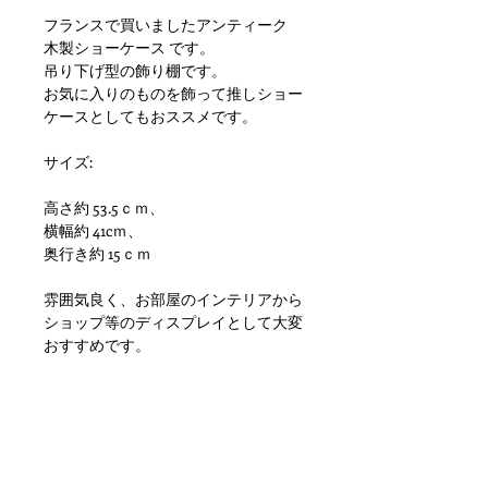
フランスで買いましたアンティーク
木製ショーケース です。
吊り下げ型の飾り棚です。
お気に入りのものを飾って推しショー
ケースとしてもおススメです。
サイズ:
高さ約 53.5ｃｍ、
横幅約 41cｍ、
奥行き約 15ｃｍ
雰囲気良く、お部屋のインテリアから
ショップ等のディスプレイとして大変
おすすめです。
状態ですが木製特有の劣化、欠け小傷
や擦れ、汚れといった使用感はありま
すが目立つダメージもなく問題ない状
態かと思います。
ただあくまでアンティークになります