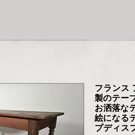
フランス 
製のテー
お洒落な
絵になる
プディス