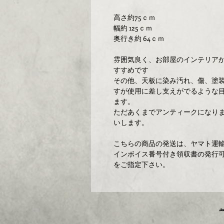
高さ約75ｃｍ
幅約 125ｃｍ
奥行き約 64ｃｍ
雰囲気良く、お部屋のインテリア
すすめです
その他、天板に染み汚れ、傷、塗
すが使用に差し支えがでるような
ます。
ただあくまでアンティークになり
いします。
こちらの商品の発送は、ヤマト運輸
インボイス番号付き領収書の発行可
をご指定下さい。
埼