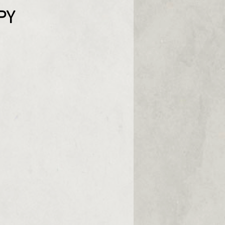
Prix
PY