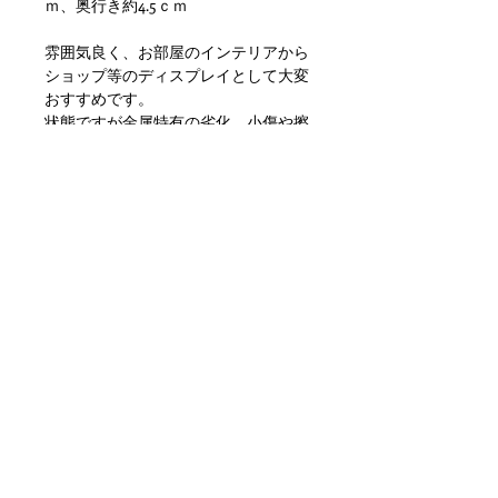
ｍ、奥行き約4.5ｃｍ
雰囲気良く、お部屋のインテリアから
ショップ等のディスプレイとして大変
おすすめです。
状態ですが金属特有の劣化、小傷や擦
れ、汚れといった使用感はありますが
目立つダメージもなく問題ない状態か
と思います。ただあくまでアンティー
クになりますのでご理解いただける方
のご購入をお願いします。 
〒351-0001