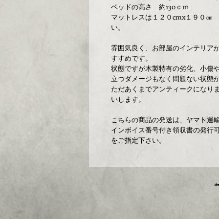
ベッドの高さ 約130ｃｍ
マットレスは１２０cmx１９０㎝
い。
雰囲気良く、お部屋のインテリア
すすめです。
状態ですが木製特有の劣化、小傷
立つダメージもなく問題ない状態
ただあくまでアンティークになり
いします。
こちらの商品の発送は、ヤマト運輸
インボイス番号付き領収書の発行可
をご指定下さい。
埼