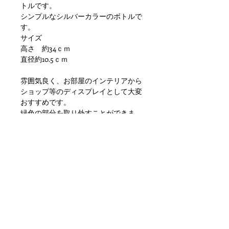
トルです。
シンプルなシルバーカラーのボトルで
す。
サイズ
高さ 約34ｃｍ
直径約10.5ｃｍ
雰囲気良く、お部屋のインテリアから
ショップ等のディスプレイとして大変
おすすめです。
緑色の部分を取り外すことができま
す.
状態ですが、鉄特有の劣化、小傷や擦
れ、錆といった使用感はありますが使
用問題ない状態だと思います。
ただアンティークになりますのでご理
解のある方のご購入をお願い致しま
す。