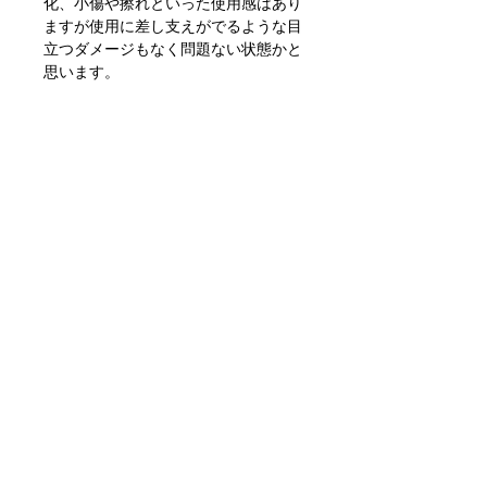
化、小傷や擦れといった使用感はあり
ますが使用に差し支えがでるような目
立つダメージもなく問題ない状態かと
思います。
ただあくまでアンティークになります
のでご理解いただける方のご購入をお
願いします。
こちらの商品の発送は、ヤマト運輸の
らくらく家財宅急便 【Dランク】
〒351-0001
埼玉県朝霞市上内間木655-8