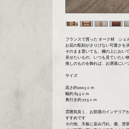
フランスで買った オーク材 シェ
お花の彫刻がさりげない可愛さを
そのまま置いても、棚の上におい
見せたいもの、いつも見ていたい
推しのものを飾れば、お洒落にい
サイズ
高さ約100.5ｃｍ
幅約 83.5ｃｍ
奥行き約 27.5ｃｍ
雰囲気良く、お部屋のインテリア
すすめです
その他、天板に染み汚れ、傷、塗