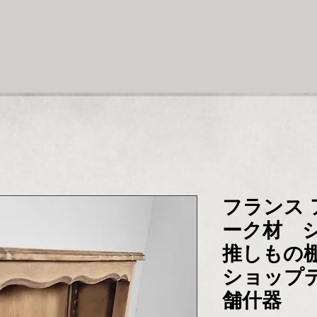
フランス 
ーク材 
推しもの
ショップ
舗什器