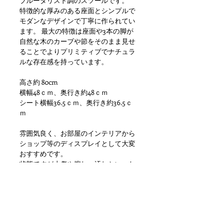
ブルータリスト調のスツールです。
特徴的な厚みのある座面とシンプルで
モダンなデザインで丁寧に作られてい
ます。 最大の特徴は座面や3本の脚が
自然な木のカーブや節をそのまま見せ
ることでよりプリミティブでナチュラ
ルな存在感を持っています。
高さ約 80cm
横幅48ｃｍ、奥行き約48ｃｍ
シート横幅36.5ｃｍ、奥行き約36.5ｃ
ｍ
雰囲気良く、お部屋のインテリアから
ショップ等のディスプレイとして大変
おすすめです。
状態ですが小傷や擦れ、汚れといった
使用感はありますが使用に差し支えが
でるような目立つダメージもなく問題
ない状態かと思います。 ただあくま
でアンティークになりますのでご理解
いただける方のご購入をお願いしま