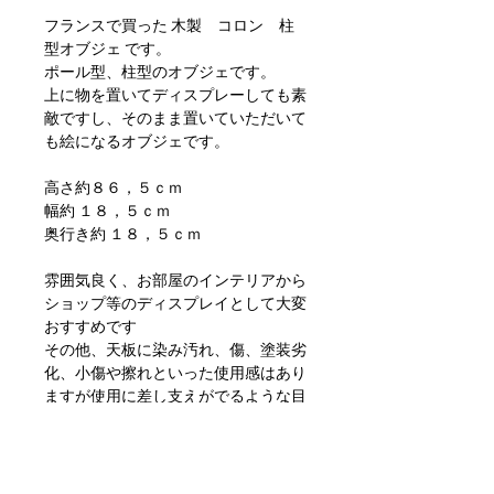
フランスで買った 木製 コロン 柱
型オブジェ です。
ポール型、柱型のオブジェです。
上に物を置いてディスプレーしても素
敵ですし、そのまま置いていただいて
も絵になるオブジェです。
高さ約８６，５ｃｍ
幅約 １８，５ｃｍ
奥行き約 １８，５ｃｍ
雰囲気良く、お部屋のインテリアから
ショップ等のディスプレイとして大変
おすすめです
その他、天板に染み汚れ、傷、塗装劣
化、小傷や擦れといった使用感はあり
ますが使用に差し支えがでるような目
立つダメージもなく問題ない状態かと
思います。
ただあくまでアンティークになります
のでご理解いただける方のご購入をお