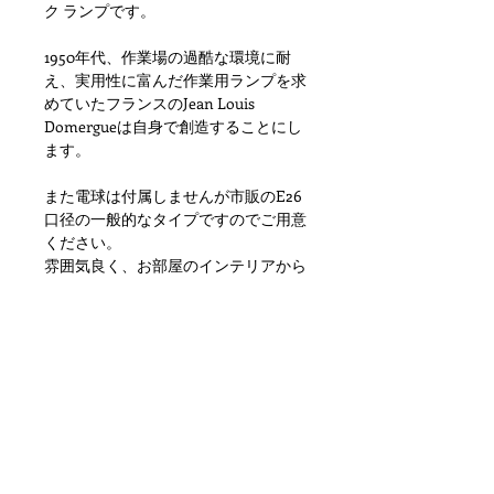
ク ランプです。
1950年代、作業場の過酷な環境に耐
え、実用性に富んだ作業用ランプを求
めていたフランスのJean Louis
Domergueは自身で創造することにし
ます。
また電球は付属しませんが市販のE26
口径の一般的なタイプですのでご用意
ください。
雰囲気良く、お部屋のインテリアから
ショップ等のディスプレイとして大変
おすすめです。
状態ですが金属特有の劣化、小傷や擦
れ、汚れといった使用感はありますが
目立つダメージもなく問題ない状態か
と思います。
ただあくまでアンティークになります
のでご理解いただける方のご購入をお
願いします。