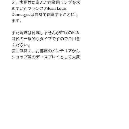
え、実用性に富んだ作業用ランプを求
めていたフランスのJean Louis
Domergueは自身で創造することにし
ます。
また電球は付属しませんが市販のE26
口径の一般的なタイプですのでご用意
ください。
雰囲気良く、お部屋のインテリアから
ショップ等のディスプレイとして大変
おすすめです。
状態ですが金属特有の劣化、小傷や擦
れ、汚れといった使用感はありますが
目立つダメージもなく問題ない状態か
と思います。
ただあくまでアンティークになります
のでご理解いただける方のご購入をお
願いします。