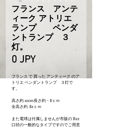
フランス アンテ
ィーク アトリエ
ランプ ペンダ
ントランプ ３
灯。
Prix
0 JPY
フランス で 買った アンティーク のア
トリエ ペンダントランプ ３灯で
す。
高さ約 10cm長さ約・8ｃｍ
全高さ約 82ｃｍ
また電球は付属しませんが市販の B22
口径の一般的なタイプですのでご用意