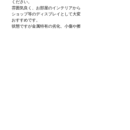
ください。
雰囲気良く、お部屋のインテリアから
ショップ等のディスプレイとして大変
おすすめです。
状態ですが金属特有の劣化、小傷や擦
れ、汚れといった使用感はありますが
目立つダメージもなく問題ない状態か
と思います。
ただあくまでアンティークになります
のでご理解いただける方のご購入をお
願いします。
〒351-0001