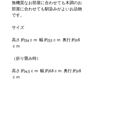
無機質なお部屋に合わせても木調のお
部屋に合わせても馴染みがよいお品物
です。
サイズ
高さ 約34ｃｍ 幅 約55ｃｍ 奥行 約28
ｃｍ
（折り畳み時）
高さ 約4.5ｃｍ 幅 約68ｃｍ 奥行 約28
ｃｍ
雰囲気良く、お部屋のインテリアから
ショップ等のディスプレイとして大変
おすすめです。 緑色の部分を取り外
すことができます. 状態ですが、鉄特
有の劣化、小傷や擦れ、錆といった使
用感はありますが使用問題ない状態だ
と思います。 ただアンティークにな