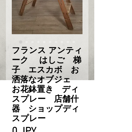
フランス アンティ
ーク はしご 梯
子 エスカボ お
洒落なオブジェ
お花鉢置き ディ
スプレー 店舗什
器 ショップディ
スプレー
Prix
0 JPY