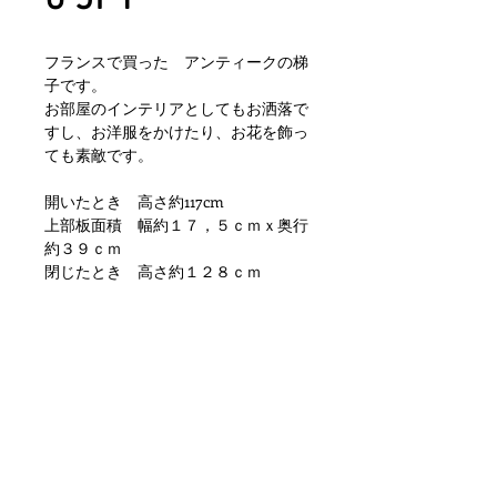
フランスで買った アンティークの梯
子です。
お部屋のインテリアとしてもお洒落で
すし、お洋服をかけたり、お花を飾っ
ても素敵です。
開いたとき 高さ約117cm
上部板面積 幅約１７，５ｃｍｘ奥行
約３９ｃｍ
閉じたとき 高さ約１２８ｃｍ
雰囲気良く、お部屋のインテリアから
ショップ等のディスプレイとして大変
おすすめです。 状態ですが小傷や擦
れ、汚れといった使用感はありますが
使用に差し支えがでるような目立つダ
メージもなく問題ない状態かと思いま
す。 ただあくまでアンティークにな
りますのでご理解いただける方のご購