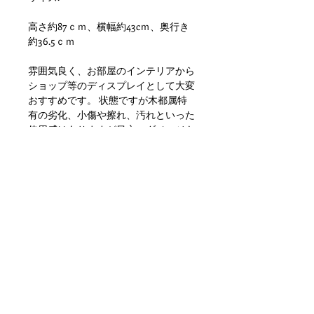
高さ約87ｃｍ、横幅約43cｍ、奥行き
約36.5ｃｍ
雰囲気良く、お部屋のインテリアから
ショップ等のディスプレイとして大変
おすすめです。 状態ですが木都属特
有の劣化、小傷や擦れ、汚れといった
使用感はありますが目立つダメージも
なく問題ない状態かと思います。 た
だあくまでアンティークになりますの
でご理解いただける方のご購入をお願
いします.
値段は、1個の値段です。お間違えの
無いようお願い致します。