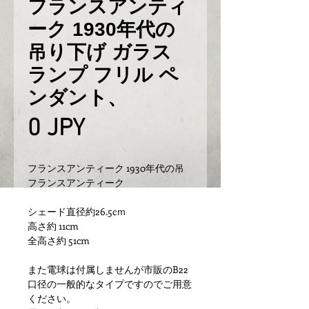
フランスアンティ
ーク 1930年代の
吊り下げ ガラス
ランプ フリル ペ
ンダント、
Prix
0 JPY
フランスアンティーク 1930年代の吊
フランスアンティーク
シェード直径約26.5cｍ
高さ約 11cm
全高さ約 51cm
また電球は付属しませんが市販のB22
口径の一般的なタイプですのでご用意
ください。