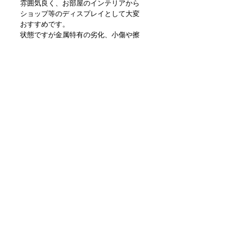
雰囲気良く、お部屋のインテリアから
ショップ等のディスプレイとして大変
おすすめです。
状態ですが金属特有の劣化、小傷や擦
れ、汚れといった使用感はありますが
目立つダメージもなく問題ない状態か
と思います。
ただあくまでアンティークになります
のでご理解いただける方のご購入をお
願いします。
〒351-0001
埼玉県朝霞市上内間木655-8