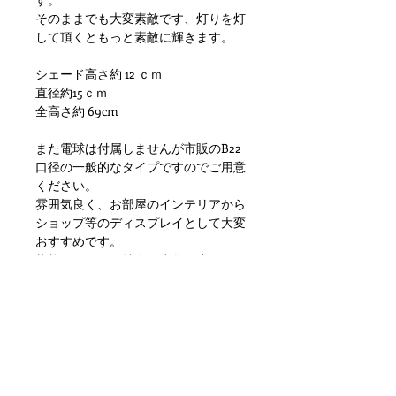
そのままでも大変素敵です、灯りを灯
して頂くともっと素敵に輝きます。
シェード高さ約 12 ｃｍ
直径約15ｃｍ
全高さ約 69cm
また電球は付属しませんが市販のB22
口径の一般的なタイプですのでご用意
ください。
雰囲気良く、お部屋のインテリアから
ショップ等のディスプレイとして大変
おすすめです。
状態ですが金属特有の劣化、小さなチ
ップがあります,小傷や擦れ、汚れと
いった使用感はありますが目立つダメ
ージもなく問題ない状態かと思いま
す。
ただあくまでアンティークになります
のでご理解いただける方のご購入をお
願いします。