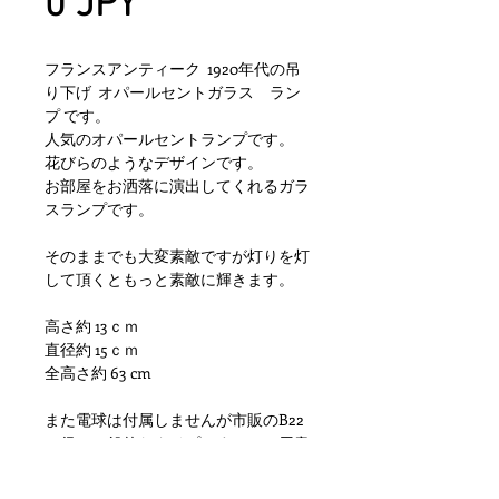
Prix
0 JPY
フランスアンティーク 1920年代の吊
り下げ オパールセントガラス ラン
プ です。
人気のオパールセントランプです。
花びらのようなデザインです。
お部屋をお洒落に演出してくれるガラ
スランプです。
そのままでも大変素敵ですが灯りを灯
して頂くともっと素敵に輝きます。
高さ約 13ｃｍ
直径約 15ｃｍ
全高さ約 63 cm
また電球は付属しませんが市販のB22
口径の一般的なタイプですのでご用意
ください。
雰囲気良く、お部屋のインテリアから