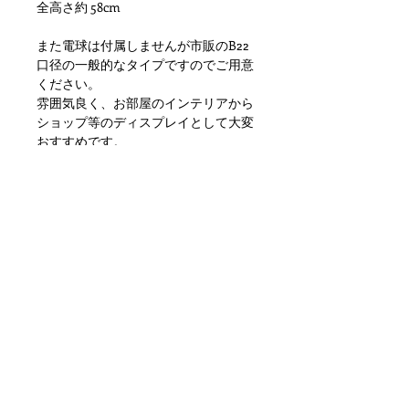
全高さ約 58cm
また電球は付属しませんが市販のB22
口径の一般的なタイプですのでご用意
ください。
雰囲気良く、お部屋のインテリアから
ショップ等のディスプレイとして大変
おすすめです。
状態ですが金属特有の劣化、小傷や擦
れ、汚れといった使用感はありますが
目立つダメージもなく問題ない状態か
と思います。
ただあくまでアンティークになります
のでご理解いただける方のご購入をお
願いします