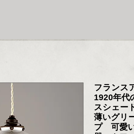
フランス
1920年
スシェー
薄いグリ
プ 可愛