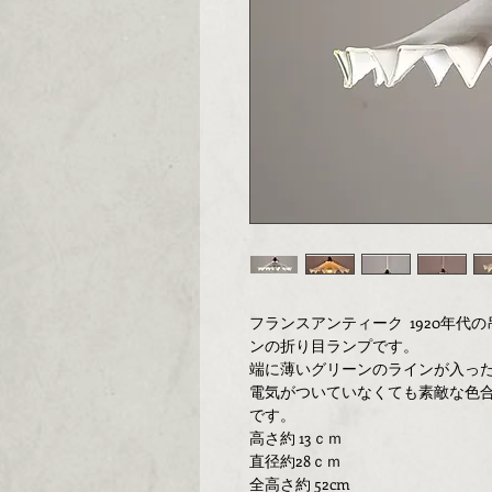
フランスアンティーク 1920年代
ンの折り目ランプです。
端に薄いグリーンのラインが入っ
電気がついていなくても素敵な色
です。
高さ約 13ｃｍ
直径約28ｃｍ
全高さ約 52cm