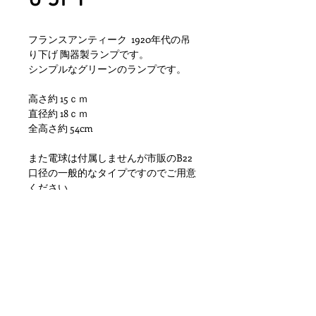
フランスアンティーク 1920年代の吊
り下げ 陶器製ランプです。
シンプルなグリーンのランプです。
高さ約 15ｃｍ
直径約 18ｃｍ
全高さ約 54cm
また電球は付属しませんが市販のB22
口径の一般的なタイプですのでご用意
ください。
雰囲気良く、お部屋のインテリアから
ショップ等のディスプレイとして大変
おすすめです。
状態ですが金属特有の劣化、小傷や擦
れ、汚れといった使用感はありますが
目立つダメージもなく問題ない状態で
す。ただあくまでアンティークになり
ますのでご理解頂ける方のご購入をお