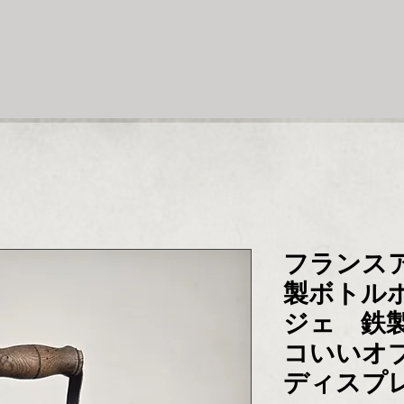
フランス
製ボトル
ジェ 鉄
コいいオ
ディスプ