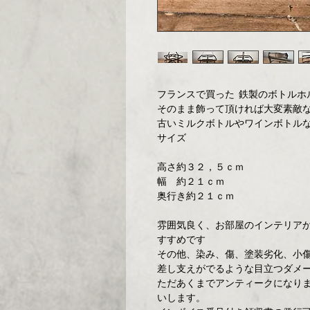
フランスで買った 鉄製のボトルホ
そのまま飾って頂ければ大変素敵
古いミルクボトルやワインボトル
サイズ
高さ約３２，５ｃｍ
幅 約２１ｃｍ
奥行き約２１ｃｍ
雰囲気良く、お部屋のインテリア
すすめです
その他、染み、傷、塗装劣化、小
差し支えがでるような目立つダメ
ただあくまでアンティークになり
いします。