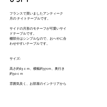
フランスで買いましたアンティーク
月の ナイトテーブルです。
サイドの月形のモチーフが可愛いサイ
ドテーブルです。
棚部分はシンプルなので、おへやに合
わせやすいテーブルです。
サイズ:
高さ約63ｃｍ、横幅約37cｍ、奥行き
約30ｃｍ
雰囲気良く、お部屋のインテリアから
ショップ等のディスプレイとして大変
おすすめです。 状態ですが木都属特
有の劣化、小傷や擦れ、汚れといった
使用感はありますが目立つダメージも