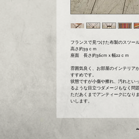
フランスで見つけた布製のスツー
高さ約39ｃｍ
座面 長さ約36cｍｘ幅22ｃｍ
雰囲気良く、お部屋のインテリア
すすめです。
状態ですが小傷や擦れ、汚れとい
るような目立つダメージもなく問
ただあくまでアンティークになり
いします。
埼