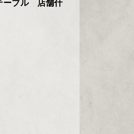
テーブル 店舗什
x