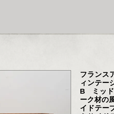
フランス
ィンテー
B ミッ
ーク材の
イドテー