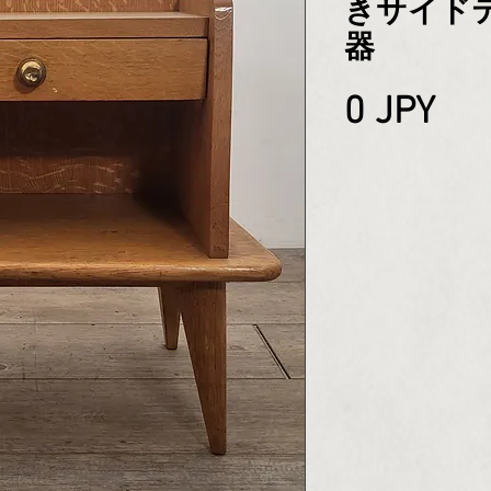
きサイド
器
Pri
0 JPY