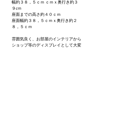
幅約３８，５ｃｍ ｃｍｘ奥行き約３
９cｍ
座面までの高さ約４０ｃｍ
座面幅約３８，５ｃｍｘ奥行き約２
８，５ｃｍ
雰囲気良く、お部屋のインテリアから
ショップ等のディスプレイとして大変
おすすめです。
状態ですが、塗装・木質劣化、多少の
歪み、小傷や汚れ等の使用感はありま
すが使用に差し支えが出るような目立
つダメージもなく問題ない状態かと思
います。ただあくまでアンティークに
なりますのでご理解いただける方のご
購入をお願いします。
インボイス番号付き領収書が必要な場
合はお申し付けください
こちらの商品の発送は、ヤマト運輸の
らくらく家財宅急便 【Aランク】
お時間指定される場合、送料プラス１
１００円が掛かります、ご了承くださ