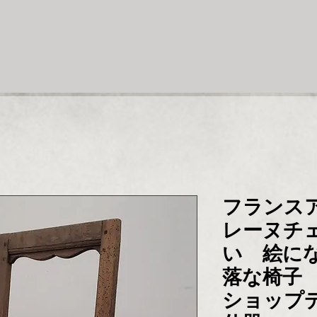
フランス
レーヌチ
い 絵に
落な椅子
ショップ