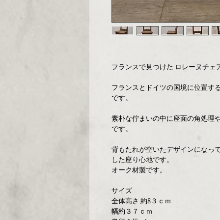
フランスで見つけた ロレーヌチェア
フランスとドイツの国境に位置す
です。
素朴な佇まいの中に座面の角処理
です。
背もたれが空いたデザインになっ
した座り心地です。
オーク材製です。
サイズ
全体高さ 約8３ｃｍ
幅約３７ｃｍ