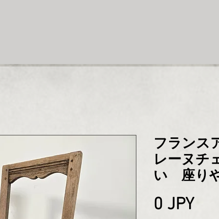
フランス
レーヌチ
い 座りや
Pri
0 JPY