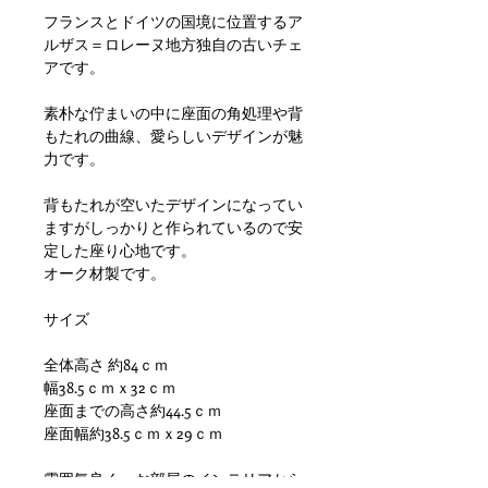
フランスとドイツの国境に位置するア
ルザス＝ロレーヌ地方独自の古いチェ
アです。
素朴な佇まいの中に座面の角処理や背
もたれの曲線、愛らしいデザインが魅
力です。
背もたれが空いたデザインになってい
ますがしっかりと作られているので安
定した座り心地です。
オーク材製です。
サイズ
全体高さ 約84ｃｍ
幅38.5ｃｍｘ32ｃｍ
座面までの高さ約44.5ｃｍ
座面幅約38.5ｃｍｘ29ｃｍ
雰囲気良く、お部屋のインテリアから