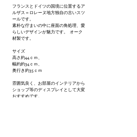
フランスとドイツの国境に位置するア
ルザス＝ロレーヌ地方独自の古いスツ
ールです。
素朴な佇まいの中に座面の角処理、愛
らしいデザインが魅力です。 オーク
材製です。
サイズ
高さ約44ｃｍ、
幅約約34ｃｍ、
奥行き約35ｃｍ
雰囲気良く、お部屋のインテリアから
ショップ等のディスプレイとして大変
おすすめです。
状態ですが、塗装・木質劣化、多少の
歪み、小傷や汚れ等の使用感はありま
すが使用に差し支えが出るような目立
つダメージもなく問題ない状態かと思
います。ただあくまでアンティークに
なりますのでご理解いただける方のご