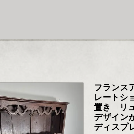
フランス
レートシ
置き リ
デザイン
ディスプ