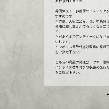
奥行き約１８ｃｍ
雰囲気良く、お部屋のインテリア
すすめです
その他、天板に染み、傷、塗装劣
使用に差し支えがでるような目立
す。
ただあくまでアンティークになり
いします。
インボイス番号付き領収書の発行可
をご指定下さい。
こちらの商品の発送は、ヤマト運輸
インボイス番号付き領収書の発行可
をご指定下さい。
埼