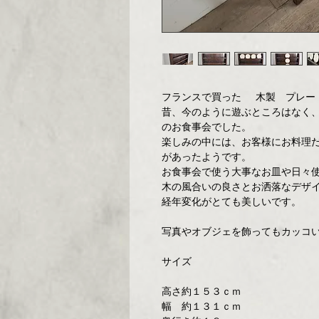
フランスで買った 木製 プレー
昔、今のように遊ぶところはなく
のお食事会でした。
楽しみの中には、お客様にお料理
があったようです。
お食事会で使う大事なお皿や日々
木の風合いの良さとお洒落なデザ
経年変化がとても美しいです。
写真やオブジェを飾ってもカッコ
サイズ
高さ約１５３ｃｍ
幅 約１３１ｃｍ