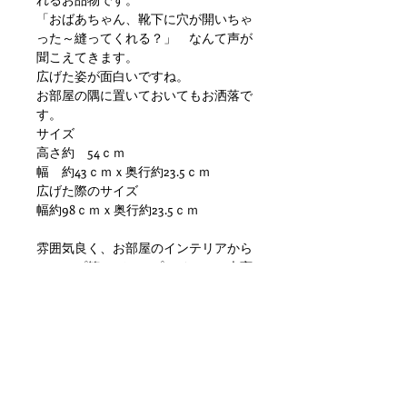
「おばあちゃん、靴下に穴が開いちゃ
った～縫ってくれる？」 なんて声が
聞こえてきます。
広げた姿が面白いですね。
お部屋の隅に置いておいてもお洒落で
す。
サイズ
高さ約 54ｃｍ
幅 約43ｃｍｘ奥行約23.5ｃｍ
広げた際のサイズ
幅約98ｃｍｘ奥行約23.5ｃｍ
雰囲気良く、お部屋のインテリアから
ショップ等のディスプレイとして大変
おすすめです。
状態ですが、塗装・木質劣化、多少の
歪み、小傷や汚れ等の使用感はありま
すが使用に
し支えが出るような目立つダメージも
なく問題ない状態かと思います。ただ
あくまでアンティークになりますので